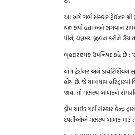
છે.
આ અંગે ગર્ભ સંસ્કાર ટ્રેઈનર શ્રી 
યજ્ઞ કર્યા હતા અને ભગવાન રામચં
પીને, યજ્ઞમય જીવન કરીને ઉગ્ર તપ ક
બૃહદારણ્યક ઉપનિષદ કહે છે : ‘સ્ત
યોગ ટ્રેઈનર અને ડાયેટિશિયન સુય
હોય છે. જે યાત્રાધામ હરિદ્વારમા
જાય, તો ગર્ભસ્થ બાળકને રોગપ્રતિ
ડ્રીમ ચાઈડ ગર્ભ સંસ્કાર કેન્દ્ર
દંપતીઓએ ગર્ભસ્થ બાળક માટે તંદ