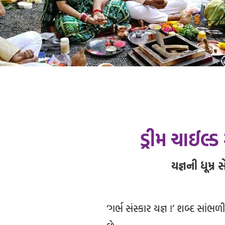
ડ્રીમ ચાઈલ્ડ ગ
યજ્ઞની ધૂમ્ર 
‘ગર્ભ સંસ્કાર યજ્ઞ !’ શબ્દ સાંભ