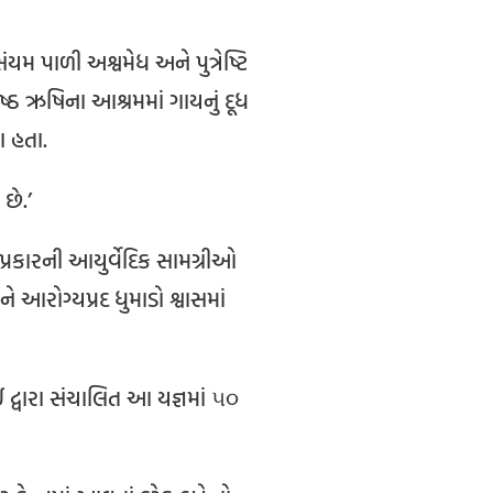
 સંયમ પાળી અશ્વમેધ અને પુત્રેષ્ટિ
ષ્ઠ ઋષિના આશ્રમમાં ગાયનું દૂધ
યા હતા.
છે.’
પ્રકારની આયુર્વેદિક સામગ્રીઓ
ે આરોગ્યપ્રદ ધુમાડો શ્વાસમાં
ાઈ દ્વારા સંચાલિત આ યજ્ઞમાં ૫૦