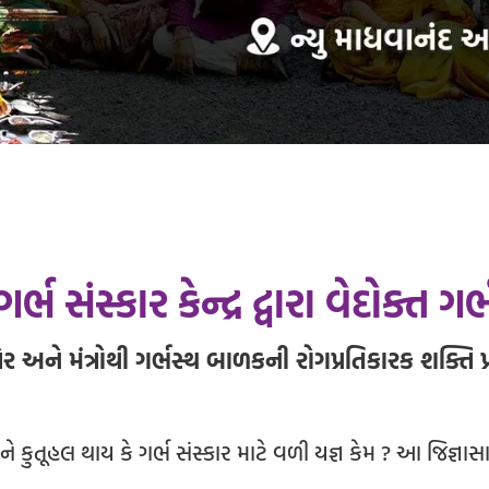
ર્ભ સંસ્કાર કેન્દ્ર દ્વારા વેદોક્ત ગર
સેર અને મંત્રોથી ગર્ભસ્થ બાળકની રોગપ્રતિકારક શક્તિ પ્ર
ળીને કુતૂહલ થાય કે ગર્ભ સંસ્કાર માટે વળી યજ્ઞ કેમ ? આ જિજ્