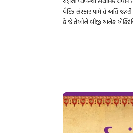
યજ્ઞના વ્યવસ્થા સંચાલક ધવલ છેટ
વૈદિક સંસ્કાર પામે તે અતિ જરૂરી
કે જે તેઓને બીજી અનેક એક્ટિવ