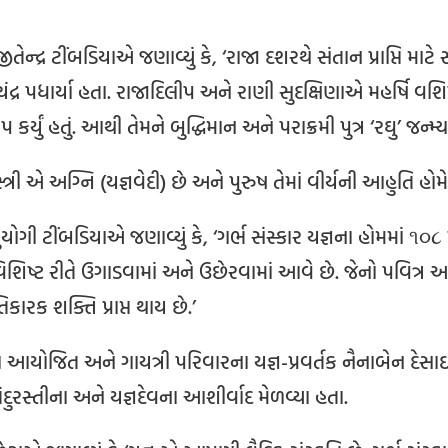
જીતેન્દ્ર ટીંબડિયાએ જણાવ્યું કે, ‘રાજા દશરથે સંતાન પ્રાપ્તિ માટે
દ્ર પધાર્યા હતા. રાજાદિલીપ અને રાણી સુદક્ષિણાએ મહર્ષિ વશિ
ર્યું હતું. આથી તેમને બુદ્ધિમાન અને પરાક્રમી પુત્ર ‘રઘુ’ જન્મ્
્રી એ અગ્નિ (યજ્ઞવેદી) છે અને પુરુષ તેમાં વીર્યની આહુતિ હોમે 
ોગી ટીંબડિયાએ જણાવ્યું કે, ‘ગર્ભ સંસ્કાર યજ્ઞના હોમમાં ૧૦૮ 
ં વિશિષ્ટ રીતે ઉગાડવામાં અને ઉછેરવામાં આવે છે. જેનો પવિત્ર અન
કારક શક્તિ પ્રાપ્ત થાય છે.’
 દ્વારા આયોજિત અને ગાયત્રી પરિવારના યજ્ઞ-પ્રવર્તક નૈનાબેન દેસ
ુરસ્તીના અને યજ્ઞદેવના આશીર્વાદ મેળવ્યા હતા.