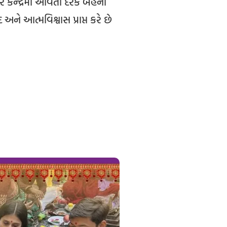
 કેન્દ્રમાં આવતાં દરેક બહેનો
અને આત્મવિશ્વાસ પ્રાપ્ત કરે છે