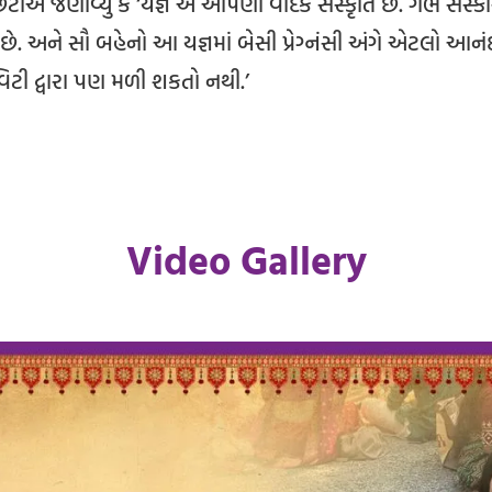
ાએ જણાવ્યું કે ‘યજ્ઞ એ આપણી વૈદિક સંસ્કૃતિ છે. ગર્ભ સંસ્કાર
 છે. અને સૌ બહેનો આ યજ્ઞમાં બેસી પ્રેગ્નંસી અંગે એટલો આનંદ 
િટી દ્વારા પણ મળી શકતો નથી.’
Video Gallery