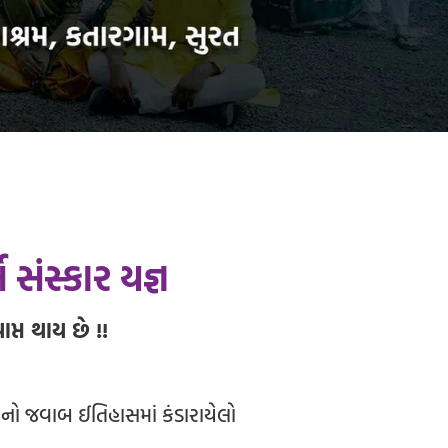
્ભ સંસ્કાર યજ્ઞ
ાપ્ત થાય છે !!
ઞાસાનો જવાબ ઈતિહાસમાં કંડારાયેલો