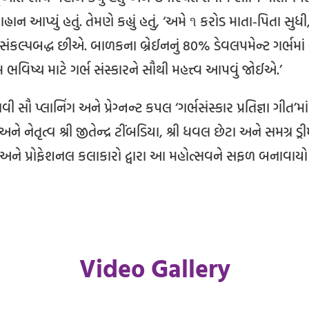
આહ્વાન આપ્યું હતું. તેમણે કહ્યું હતું, ‘અમે ૧ કરોડ માતા-પિતા
 સંકલ્પબદ્ધ છીએ. બાળકના બ્રેઈનનું 80% ડેવલપમેન્ટ ગર્ભમાં
 ભવિષ્ય માટે ગર્ભ સંસ્કારને સૌથી મહત્ત્વ આપવું જોઈએ.’
ાવી સૌ પ્લાનિંગ અને પ્રેગ્નન્ટ કપલ ‘ગર્ભસંસ્કાર પ્રતિજ્ઞા ગીત
ેતૃત્વ શ્રી જીતેન્દ્ર ટીંબડિયા, શ્રી ધવલ છેટા અને સમગ્ર ડ્રીમ 
ેવકો અને પ્રોફેશનલ કલાકારો દ્વારા આ મહોત્સવને સફળ બનાવાયો
Video Gallery