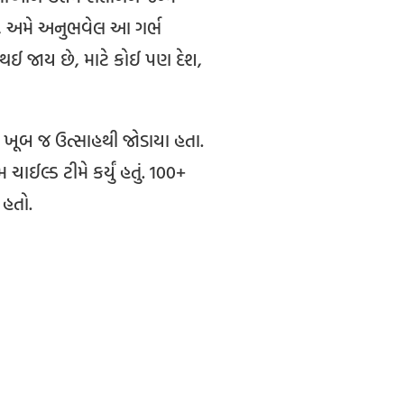
 સુધી, અમે અનુભવેલ આ ગર્ભ
 થઈ જાય છે, માટે કોઈ પણ દેશ,
’માં ખૂબ જ ઉત્સાહથી જોડાયા હતા.
ચાઈલ્ડ ટીમે કર્યું હતું. 100+
 હતો.