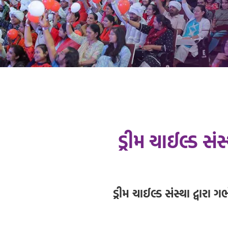
ડ્રીમ ચાઈલ્ડ સ
ડ્રીમ ચાઈલ્ડ સંસ્થા દ્વાર