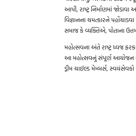
આપી, રાષ્ટ્ર નિર્માણમાં જોડાવા 
વિજ્ઞાનના ચમત્કારને પહોંચાડવા
સમાજ કે વ્યક્તિએ, પોતાના ઉત્તમ
મહોત્સવના અંતે રાષ્ટ્ર ધ્વજ ફરક
આ મહોત્સવનું સંપૂર્ણ આયોજન અને ન
ડ્રીમ ચાઈલ્ડ મેમ્બર્સ, સ્વયંસ