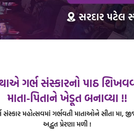
ંસ્થાએ ગર્ભ સંસ્કારનો પાઠ શિખવ
માતા-પિતાને ખેડૂત બનાવ્યા !!
ા ગર્ભ સંસ્કાર મહોત્સવમાં ગર્ભવતી માતાઓને સીતા મા, 
અદ્ભુત પ્રેરણા મળી !