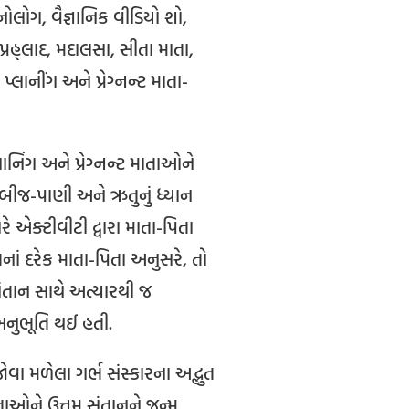
ોનોલોગ, વૈજ્ઞાનિક વીડિયો શો,
પ્રહ્લાદ, મદાલસા, સીતા માતા,
લાનીંગ અને પ્રેગ્નન્ટ માતા-
લાનિંગ અને પ્રેગ્નન્ટ માતાઓને
ન-બીજ-પાણી અને ઋતુનું ધ્યાન
 એક્ટીવીટી દ્વારા માતા-પિતા
ં દરેક માતા-પિતા અનુસરે, તો
સંતાન સાથે અત્યારથી જ
ી અનુભૂતિ થઈ હતી.
વા મળેલા ગર્ભ સંસ્કારના અદ્ભુત
તાઓને ઉત્તમ સંતાનને જન્મ