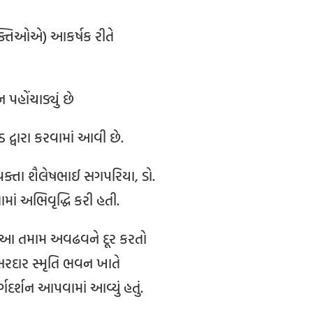
યક્તિઓએ) આકર્ષક રીતે
 પહોંચાડ્યું છે
ડ દ્વારા કરવામાં આવી છે.
ત વક્તા શૈલેષભાઈ સગપરિયા, ડો.
ાં અભિવૃદ્ધિ કરી હતી.
ે આ તમામ અવઢવને દૂર કરતો
. સરદાર સ્મૃતિ ભવન ખાતે
્ગદર્શન આપવામાં આવ્યું હતું.