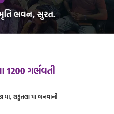
વા 1200 ગર્ભવતી
જીજા મા, શકુંતલા મા બનવાની