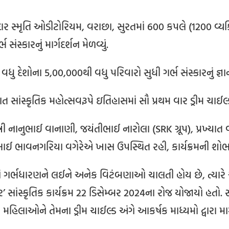
દાર સ્મૃતિ ઓડીટોરિયમ, વરાછા, સુરતમાં 600 કપલે (1200 વ્
 સંસ્કારનું માર્ગદર્શન મેળવ્યું.
વધુ દેશોના 5,00,000થી વધુ પરિવારો સુધી ગર્ભ સંસ્કારનું જ્ઞાન
ત સાંસ્કૃતિક મહોત્સવરૂપે ઇતિહાસમાં સૌ પ્રથમ વાર ડ્રીમ ચાઈલ્
ત્રી નાનુભાઈ વાનાણી, જયંતીભાઈ નારોલા (SRK ગ્રૂપ), પ્રખ્યા
ાઈ ભાવનગરિયા વગેરેએ ખાસ ઉપસ્થિત રહી, કાર્યક્રમની શોભામ
ગર્ભધારણને લઈને અનેક વિટંબણાઓ ચાલતી હોય છે, ત્યાર
ાર’ સાંસ્કૃતિક કાર્યક્રમ 22 ડિસેમ્બર 2024ના રોજ યોજાયો હતો
 મહિલાઓને તેમના ડ્રીમ ચાઈલ્ડ અંગે આકર્ષક માધ્યમો દ્વારા માર