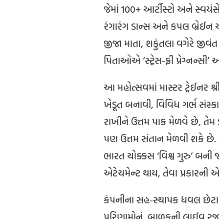
જેમાં 100+ આર્ટીસ્ટો અને સ્વયંસ
રંગારંગ ડાન્સ અને કપલ બ્રેઈન એક
જીજા માતા, શકુંતલા વગેરે જીવંત
પિતાઓએ ‘સ્ટ્રેસ-ફ્રી પ્રેગ્નન્સી’ અન
આ મહોત્સવમાં માસ્ટર ટ્રેઈનર શ્ર
ખેડૂત બનાવી, વિવિધ ગર્ભ સંસ્ક
રાખીને ઉત્તમ પાક મેળવે છે, તેમ
પણ ઉત્તમ સંતાન મેળવી શકે છે
ભારત ચોક્કસ ‘વિશ્વ ગુરુ’ બની 
એટેચમેન્ટ થાય, તેવા પ્રકારની એ
કંપનીના સહ-સ્થાપક ધવલ છેટા અન
પરિણામોનું, બાળકની લાઈવ રજૂઆ