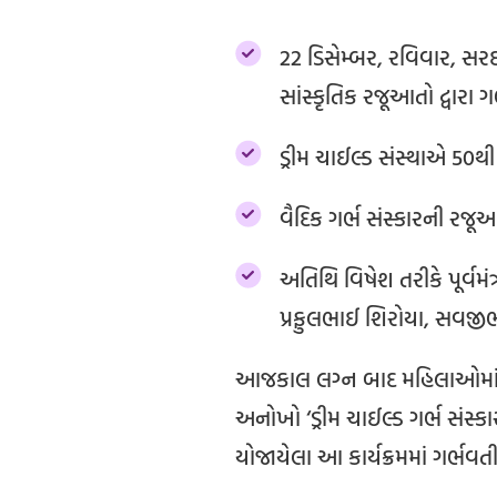
22 ડિસેમ્બર, રવિવાર, સર
સાંસ્કૃતિક રજૂઆતો દ્વારા ગર્ભ
ડ્રીમ ચાઈલ્ડ સંસ્થાએ 50થી 
વૈદિક ગર્ભ સંસ્કારની રજૂઆ
અતિથિ વિષેશ તરીકે પૂર્વમં
પ્રફુલભાઈ શિરોયા, સવજીભ
આજકાલ લગ્ન બાદ મહિલાઓમાં 
અનોખો ‘ડ્રીમ ચાઈલ્ડ ગર્ભ સંસ્ક
યોજાયેલા આ કાર્યક્રમમાં ગર્ભવતી