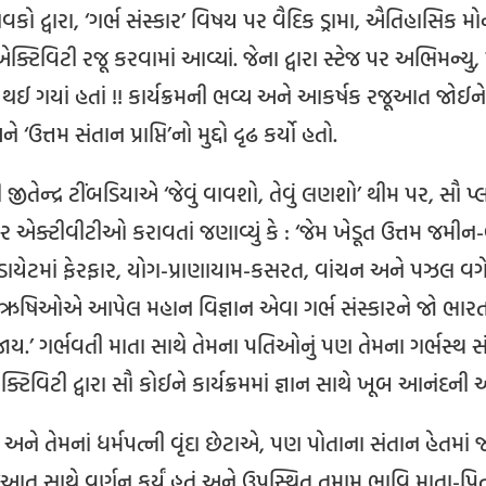
ેવકો દ્વારા, ‘ગર્ભ સંસ્કાર’ વિષય પર વૈદિક ડ્રામા, ઐતિહાસિક મ
્ટિવિટી રજૂ કરવામાં આવ્યાં. જેના દ્વારા સ્ટેજ પર અભિમન્યુ, 
 થઈ ગયાં હતાં !! કાર્યક્રમની ભવ્ય અને આકર્ષક રજૂઆત જોઈને પ્
ે ‘ઉત્તમ સંતાન પ્રાપ્તિ’નો મુદ્દો દૃઢ કર્યો હતો.
ી જીતેન્દ્ર ટીંબડિયાએ ‘જેવું વાવશો, તેવું લણશો’ થીમ પર, સૌ પ્
ાર એક્ટીવીટીઓ કરાવતાં જણાવ્યું કે : ‘જેમ ખેડૂત ઉત્તમ જમી
 ડાયેટમાં ફેરફાર, યોગ-પ્રાણાયામ-કસરત, વાંચન અને પઝલ વગેરે
. ઋષિઓએ આપેલ મહાન વિજ્ઞાન એવા ગર્ભ સંસ્કારને જો ભારતના
જાય.’ ગર્ભવતી માતા સાથે તેમના પતિઓનું પણ તેમના ગર્ભસ્થ 
ક્ટિવિટી દ્વારા સૌ કોઈને કાર્યક્રમમાં જ્ઞાન સાથે ખૂબ આનંદન
ે તેમનાં ધર્મપત્ની વૃંદા છેટાએ, પણ પોતાના સંતાન હેતમાં જો
ત સાથે વર્ણન કર્યું હતું અને ઉપસ્થિત તમામ ભાવિ માતા-પિ